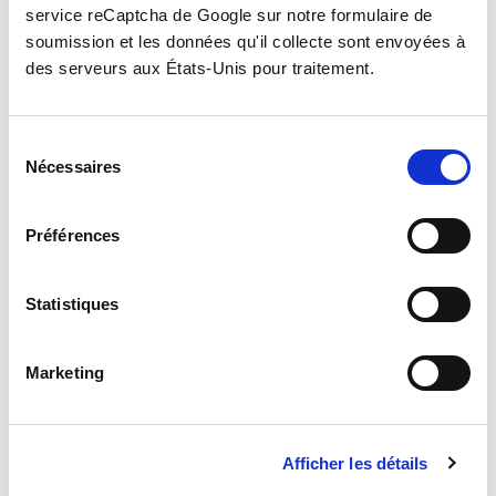
service reCaptcha de Google sur notre formulaire de
soumission et les données qu'il collecte sont envoyées à
des serveurs aux États-Unis pour traitement.
Laisser un commentaire
S
Name
*
Nécessaires
é
l
e
Préférences
Email
*
c
t
i
Statistiques
Website
o
n
Marketing
What's on your mind?
d
u
c
Afficher les détails
o
n