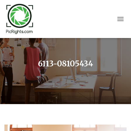
T
O
G
G
L
E
N
6113-08105434
A
V
I
G
A
T
I
O
N