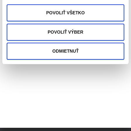
POVOLIŤ VŠETKO
Uložiť moje meno, e-mail a webovú stránku v tomto
POVOLIŤ VÝBER
prehliadači pre moje budúce komentáre.
ODMIETNUŤ