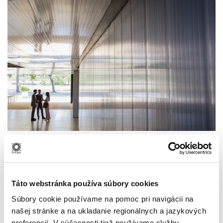
Size:
150 × 150
|
300 × 205
|
750 × 513
|
750 × 512
|
360 × 240
|
2000 × 1366
Táto webstránka používa súbory cookies
Súbory cookie používame na pomoc pri navigácii na
našej stránke a na ukladanie regionálnych a jazykových
preferencií. V súčasnosti tiež používame službu