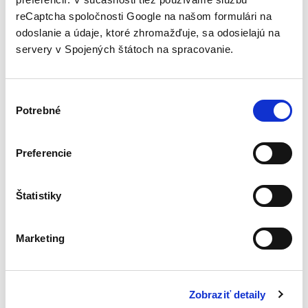
0 Comments
reCaptcha spoločnosti Google na našom formulári na
odoslanie a údaje, ktoré zhromažďuje, sa odosielajú na
servery v Spojených štátoch na spracovanie.
Pridaj komentár
V
Potrebné
ý
b
Name
*
e
Preferencie
r
Email
*
s
ú
Štatistiky
h
Website
l
Marketing
a
s
What's on your mind?
u
Zobraziť detaily