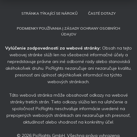
STRÁNKA TÝKAJÍCÍ SE NÁROKŮ
ČASTÉ DOTAZY
PODMIENKY POUŽÍVANIA | ZÁSADY OCHRANY OSOBNÝCH
ÚDAJOV
Vylúčenie zodpovednosti za webové stránky:
Obsah na tejto
webovej stránke slúži len na všeobecné informačné účely a
nepredstavuje právne ani iné odborné rady alebo stanoviská
akéhokoľvek druhu. PicRights nezaručuje ani nezaručuje kvalitu,
presnosť ani úplnosť akýchkoľvek informácií na týchto
webových stránkach.
Táto webová stránka môže obsahovať odkazy na webové
stránky tretích strán. Tieto odkazy slúžia len na uľahčenie a
spoločnosť PicRights neschvaľuje informácie uvedené na
prepojených webových stránkach ani nezaručuje ich presnosť,
aktuálnosť alebo vhodnosť na konkrétny účel.
© 2026 PicRights GmbH. Všechna práva vyhrazena.