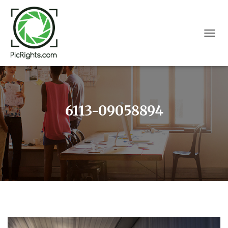
T
O
G
G
L
E
N
6113-09058894
A
V
I
G
A
T
I
O
N