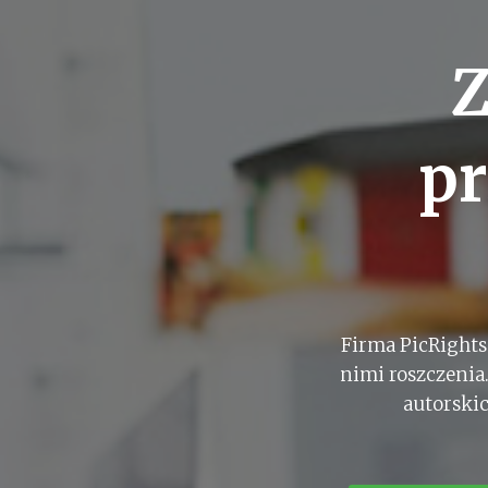
Z
pr
Firma PicRights
nimi roszczenia
autorskic