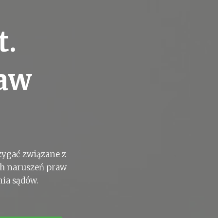
t.
raw
zygać związane z
ch naruszeń praw
nia sądów.