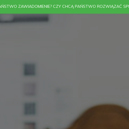
PAŃSTWO ZAWIADOMIENIE? CZY CHCĄ PAŃSTWO ROZWIĄZAĆ SP