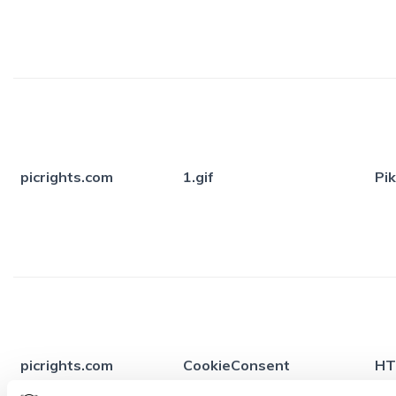
picrights.com
1.gif
Pik
picrights.com
CookieConsent
HT