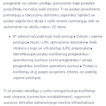
preglednik na vašem uređaju automatski šalje podatke
poslužitelju na našoj web stranici. Ti se podaci privremeno
pohranjuju u takozvanu datoteku zapisnika. Sljedeći se
podaci bilježe bez akcije s vaše strane i pohranjuju dok se
automatski ne izbrišu nakon 30 dana:
IP adresa računala koje traži pristup,• Datum i vrijeme
pristupa,• Naziv i URL dohvaćene datoteke,• Web
stranica s koje se vrši pristup (URL preporuke),•
Identifikacijski podaci korištenog preglednika i
operativnog sustava (vrsta preglednika / verzija
preglednika, korišteni operativni sustav).• Podaci o
korištenju (e.g. pages posjećeni, interes za sadržaj,
vrijeme pristupa)
Ti se podaci obrađuju u svrhu omogućavanja korištenja
web stranice (connection establishment), sigurnosti
sustava, tehničke administracije mrežne infrastrukture,