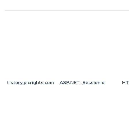
history.picrights.com
ASP.NET_SessionId
HT