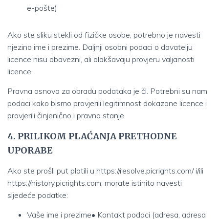
e-pošte)
Ako ste sliku stekli od fizičke osobe, potrebno je navesti
njezino ime i prezime. Daljnji osobni podaci o davatelju
licence nisu obavezni, ali olakšavaju provjeru valjanosti
licence.
Pravna osnova za obradu podataka je čl. Potrebni su nam
podaci kako bismo provjerili legitimnost dokazane licence i
provjerili činjenično i pravno stanje.
4. PRILIKOM PLAĆANJA PRETHODNE
UPORABE
Ako ste prošli put platili u
https://resolve.picrights.com/
i/ili
https://history.picrights.com
, morate istinito navesti
sljedeće podatke:
Vaše ime i prezime• Kontakt podaci (adresa, adresa