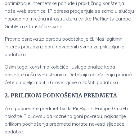
optimizacije internetske ponude i praktičnog korištenja
naše web stranice. IP adresa procjenjuje se samo u slučaju
napada na mrežnu infrastrukturu tvrtke PicRights Europe
GmbH i u statističke svrhe.
Pravna osnova za obradu podataka je čl. Naš legitimni
interes proizlazi iz gore navedenih svrha za prikupljanje
podataka.
Osim toga, koristimo kolačiće i usluge analize kada
posjetite našu web stranicu. Detaljnija objašnjenja pronaći
ćete u odjeljcima 4. i 6. ove izjave o zaštiti podataka.
2. PRILIKOM PODNOŠENJA PREDMETA
Ako podnesete predmet tvrtki PicRights Europe GmbH i
naložite PicLawsu da kazneno goni povredu, najkasnije
prilikom podnošenja predmeta morate navesti sljedeće
podatke: