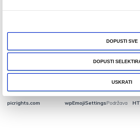
t
a
picrights.com
RC::C
HT
n
k
a
DOPUSTI SVE
DOPUSTI SELEKTIR
USKRATI
picrights.com
wpEmojiSettings
Podržava
HT