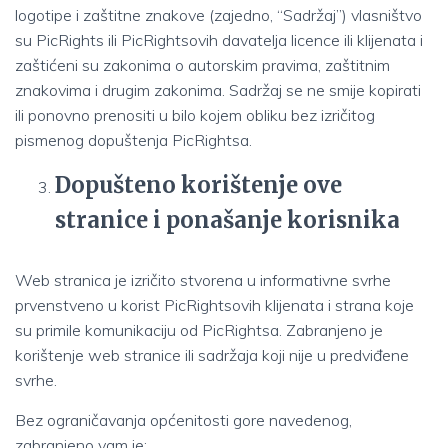
logotipe i zaštitne znakove (zajedno, “Sadržaj”) vlasništvo
su PicRights ili PicRightsovih davatelja licence ili klijenata i
zaštićeni su zakonima o autorskim pravima, zaštitnim
znakovima i drugim zakonima. Sadržaj se ne smije kopirati
ili ponovno prenositi u bilo kojem obliku bez izričitog
pismenog dopuštenja PicRightsa.
Dopušteno korištenje ove
stranice i ponašanje korisnika
Web stranica je izričito stvorena u informativne svrhe
prvenstveno u korist PicRightsovih klijenata i strana koje
su primile komunikaciju od PicRightsa. Zabranjeno je
korištenje web stranice ili sadržaja koji nije u predviđene
svrhe.
Bez ograničavanja općenitosti gore navedenog,
zabranjeno vam je: