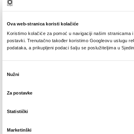
Ova web-stranica koristi kolačiće
Koristimo kolačiće za pomoć u navigaciji našim stranicama i z
postavki. Trenutačno također koristimo Googleovu uslugu 
podataka, a prikupljeni podaci šalju se poslužiteljima u Sje
O
Nužni
picrights.com
RC::A
HT
d
a
b
Za postavke
i
r
p
Statistički
r
i
Marketinški
s