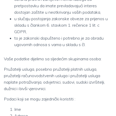
pretpostavku da imate prevladavajući interes
dostojan zaštite u neotkrivanju vaših podataka,
u slučaju postojanja zakonske obveze za prijenos u
skladu s člankom 6. stavkom 1. rečenice 1 lit. c
GDPR,
to je zakonski dopušteno i potrebno je za obradu
ugovornih odnosa s vama u skladu s čl.
Vaše podatke dijelimo sa sljedećim skupinama osoba:
Pružatelji usluga, posebno pružatelji platnih usluga,
pružatelji računovodstvenih usluga i pružatelji usluga
naplate potraživanja, odvjetnici, sudovi, sudski izvršitelji,
dužnici i bivši vjerovnici.
Podaci koji se mogu zajednički koristiti :
Ime
Adresa