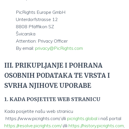
PicRights Europe GmbH
Unterdorfstrasse 12
8808 Pfäffikon SZ
Švicarska
Attention: Privacy Officer
By email:
privacy@PicRights.com
III. PRIKUPLJANJE I POHRANA
OSOBNIH PODATAKA TE VRSTA I
SVRHA NJIHOVE UPORABE
1. KADA POSJETITE WEB STRANICU
Kada posjetite našu web stranicu
https://www.picrights.com/ i/ili
picrights.global
i naš portal
https://resolve.picrights.com/
i/ili
https://history.picrights.com
,