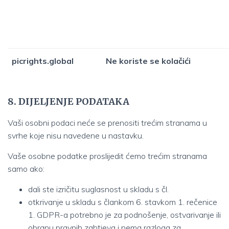
picrights.global
Ne koriste se kolačići
8. DIJELJENJE PODATAKA
Vaši osobni podaci neće se prenositi trećim stranama u
svrhe koje nisu navedene u nastavku.
Vaše osobne podatke proslijedit ćemo trećim stranama
samo ako:
dali ste izričitu suglasnost u skladu s čl.
otkrivanje u skladu s člankom 6. stavkom 1. rečenice
1. GDPR-a potrebno je za podnošenje, ostvarivanje ili
obranu pravnih zahtjeva i nema razloga za