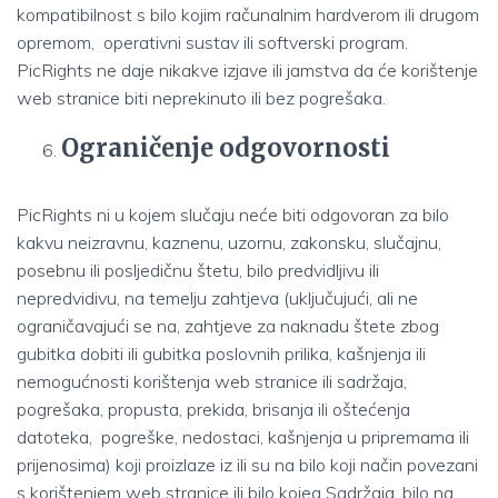
kompatibilnost s bilo kojim računalnim hardverom ili drugom
opremom, operativni sustav ili softverski program.
PicRights ne daje nikakve izjave ili jamstva da će korištenje
web stranice biti neprekinuto ili bez pogrešaka.
Ograničenje odgovornosti
PicRights ni u kojem slučaju neće biti odgovoran za bilo
kakvu neizravnu, kaznenu, uzornu, zakonsku, slučajnu,
posebnu ili posljedičnu štetu, bilo predvidljivu ili
nepredvidivu, na temelju zahtjeva (uključujući, ali ne
ograničavajući se na, zahtjeve za naknadu štete zbog
gubitka dobiti ili gubitka poslovnih prilika, kašnjenja ili
nemogućnosti korištenja web stranice ili sadržaja,
pogrešaka, propusta, prekida, brisanja ili oštećenja
datoteka, pogreške, nedostaci, kašnjenja u pripremama ili
prijenosima) koji proizlaze iz ili su na bilo koji način povezani
s korištenjem web stranice ili bilo kojeg Sadržaja, bilo na