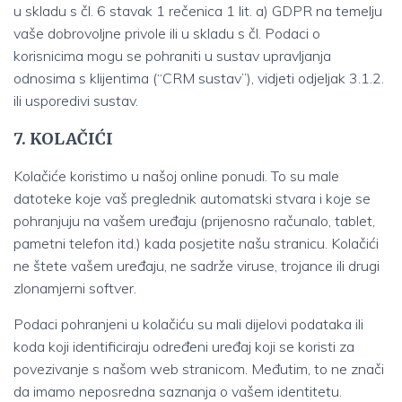
u skladu s čl. 6 stavak 1 rečenica 1 lit. a) GDPR na temelju
vaše dobrovoljne privole ili u skladu s čl. Podaci o
korisnicima mogu se pohraniti u sustav upravljanja
odnosima s klijentima (“CRM sustav”), vidjeti odjeljak 3.1.2.
ili usporedivi sustav.
7. KOLAČIĆI
Kolačiće koristimo u našoj online ponudi. To su male
datoteke koje vaš preglednik automatski stvara i koje se
pohranjuju na vašem uređaju (prijenosno računalo, tablet,
pametni telefon itd.) kada posjetite našu stranicu. Kolačići
ne štete vašem uređaju, ne sadrže viruse, trojance ili drugi
zlonamjerni softver.
Podaci pohranjeni u kolačiću su mali dijelovi podataka ili
koda koji identificiraju određeni uređaj koji se koristi za
povezivanje s našom web stranicom. Međutim, to ne znači
da imamo neposredna saznanja o vašem identitetu.