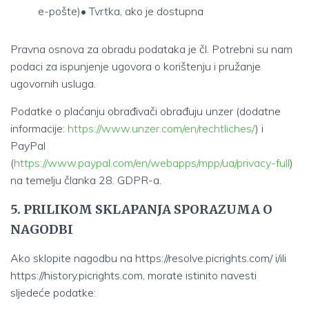
e-pošte)• Tvrtka, ako je dostupna
Pravna osnova za obradu podataka je čl. Potrebni su nam
podaci za ispunjenje ugovora o korištenju i pružanje
ugovornih usluga.
Podatke o plaćanju obrađivači obrađuju unzer (dodatne
informacije:
https://www.unzer.com/en/rechtliches/
) i
PayPal
(
https://www.paypal.com/en/webapps/mpp/ua/privacy-full
)
na temelju članka 28. GDPR-a.
5. PRILIKOM SKLAPANJA SPORAZUMA O
NAGODBI
Ako sklopite nagodbu na
https://resolve.picrights.com/
i/ili
https://history.picrights.com
, morate istinito navesti
sljedeće podatke: