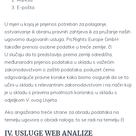
E-pošta
U mjeri u kojoj je prijenos potreban za polaganje,
ostvarivanje ili obranu pravnih zahtjeva ili za pružanje naših
ugovorno dugovanih usluga, PicRights Europe GmbH
također prenosi osobne podatke u treće zemlje, čl.
U slučaju da to predstavlja, prema zemlji odredišta,
međunarodni prijenos podataka u skladu s važećim
zakonodavstvom o zaštiti podataka, poduzet ćemo
odgovarajuće pravne korake kako bismo osigurali da se to
učini u skladu s relevantnim zakonodavstvom i na način koji
je u skladu s pravima privatnosti korisnika, u skladu s
odjeljkom V. ovog Uvjeta.
Ako angažiramo treće strane za obradu podataka na
temelju ugovora o obradi naloga, to se radi na temelju čl.
IV. USLUGE WEB ANALIZE