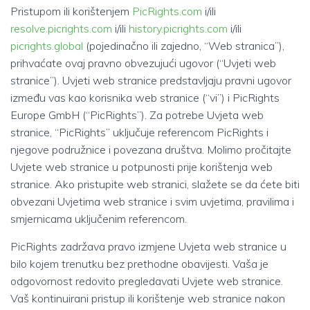
Pristupom ili korištenjem
PicRights.com
i/ili
resolve.picrights.com
i/ili
history.picrights.com
i/ili
picrights.global
(pojedinačno ili zajedno, “Web stranica”),
prihvaćate ovaj pravno obvezujući ugovor (“Uvjeti web
stranice”). Uvjeti web stranice predstavljaju pravni ugovor
između vas kao korisnika web stranice (“vi”) i PicRights
Europe GmbH (“PicRights”). Za potrebe Uvjeta web
stranice, “PicRights” uključuje referencom PicRights i
njegove podružnice i povezana društva. Molimo pročitajte
Uvjete web stranice u potpunosti prije korištenja web
stranice. Ako pristupite web stranici, slažete se da ćete biti
obvezani Uvjetima web stranice i svim uvjetima, pravilima i
smjernicama uključenim referencom.
PicRights zadržava pravo izmjene Uvjeta web stranice u
bilo kojem trenutku bez prethodne obavijesti. Vaša je
odgovornost redovito pregledavati Uvjete web stranice.
Vaš kontinuirani pristup ili korištenje web stranice nakon