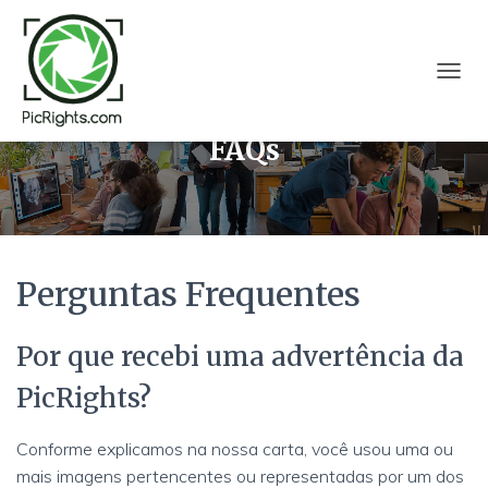
T
O
G
FAQs
G
L
E
N
A
V
I
Perguntas Frequentes
G
A
T
Por que recebi uma advertência da
I
O
PicRights?
N
Conforme explicamos na nossa carta, você usou uma ou
mais imagens pertencentes ou representadas por um dos